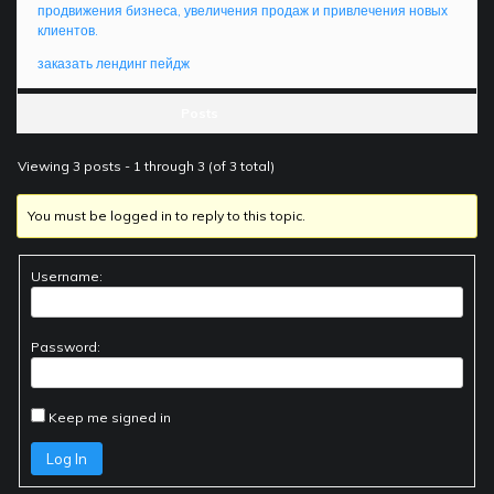
продвижения бизнеса, увеличения продаж и привлечения новых
клиентов.
заказать лендинг пейдж
Posts
Viewing 3 posts - 1 through 3 (of 3 total)
You must be logged in to reply to this topic.
Username:
Password:
Keep me signed in
Log In