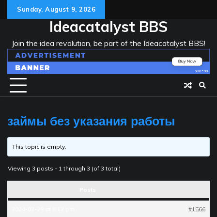
Skip
Sunday, August 9, 2026
to
Ideacatalyst BBS
content
Join the idea revolution, be part of the Ideacatalyst BBS!
займы без указания работы
This topic is empty.
Viewing 3 posts - 1 through 3 (of 3 total)
Posts
2024-02-29 at 8:12 pm
#1566