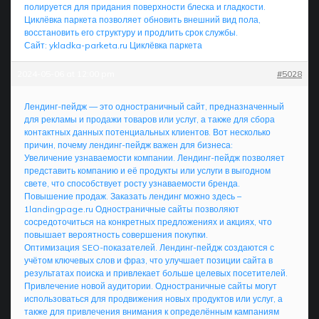
полируется для придания поверхности блеска и гладкости.
Циклёвка паркета позволяет обновить внешний вид пола,
восстановить его структуру и продлить срок службы.
Сайт: ykladka-parketa.ru
Циклёвка паркета
2024-05-06 at 12:00 pm
#5028
Лендинг-пейдж — это одностраничный сайт, предназначенный
для рекламы и продажи товаров или услуг, а также для сбора
контактных данных потенциальных клиентов. Вот несколько
причин, почему лендинг-пейдж важен для бизнеса:
Увеличение узнаваемости компании. Лендинг-пейдж позволяет
представить компанию и её продукты или услуги в выгодном
свете, что способствует росту узнаваемости бренда.
Повышение продаж. Заказать лендинг можно здесь –
1landingpage.ru Одностраничные сайты позволяют
сосредоточиться на конкретных предложениях и акциях, что
повышает вероятность совершения покупки.
Оптимизация SEO-показателей. Лендинг-пейдж создаются с
учётом ключевых слов и фраз, что улучшает позиции сайта в
результатах поиска и привлекает больше целевых посетителей.
Привлечение новой аудитории. Одностраничные сайты могут
использоваться для продвижения новых продуктов или услуг, а
также для привлечения внимания к определённым кампаниям