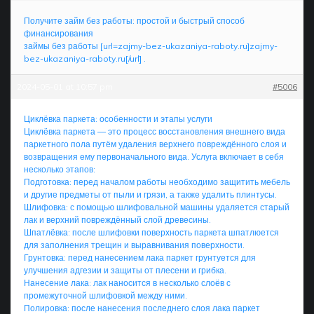
Получите займ без работы: простой и быстрый способ
финансирования
займы без работы [url=zajmy-bez-ukazaniya-raboty.ru]zajmy-
bez-ukazaniya-raboty.ru[/url] .
2024-05-01 at 10:57 pm
#5006
Циклёвка паркета: особенности и этапы услуги
Циклёвка паркета — это процесс восстановления внешнего вида
паркетного пола путём удаления верхнего повреждённого слоя и
возвращения ему первоначального вида. Услуга включает в себя
несколько этапов:
Подготовка: перед началом работы необходимо защитить мебель
и другие предметы от пыли и грязи, а также удалить плинтусы.
Шлифовка: с помощью шлифовальной машины удаляется старый
лак и верхний повреждённый слой древесины.
Шпатлёвка: после шлифовки поверхность паркета шпатлюется
для заполнения трещин и выравнивания поверхности.
Грунтовка: перед нанесением лака паркет грунтуется для
улучшения адгезии и защиты от плесени и грибка.
Нанесение лака: лак наносится в несколько слоёв с
промежуточной шлифовкой между ними.
Полировка: после нанесения последнего слоя лака паркет